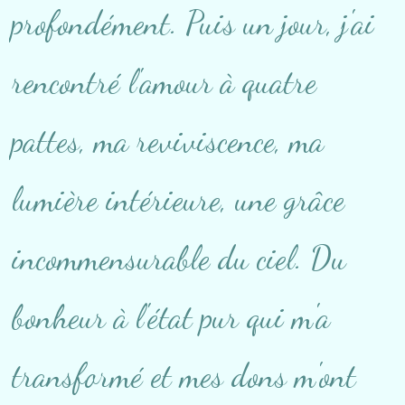
profondément. Puis un jour, j'ai
rencontré l'amour à quatre
pattes, ma reviviscence, ma
lumière intérieure, une grâce
incommensurable du ciel. Du
bonheur à l'état pur qui m'a
transformé et mes dons m'ont