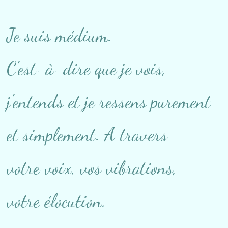
Je suis médium.
C'est-à-dire que je vois,
j'entends et je ressens purement
et simplement. A travers
votre voix, vos vibrations,
votre élocution.